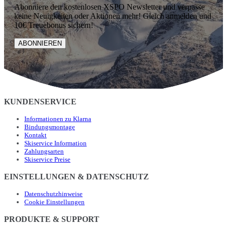
Abonniere den kostenlosen XSPO Newsletter und verpasse
keine Neuigkeiten oder Aktionen mehr! Gleich anmelden und
10€ Treuebonus sichern!
ABONNIEREN
KUNDENSERVICE
Informationen zu Klarna
Bindungsmontage
Kontakt
Skiservice Information
Zahlungsarten
Skiservice Preise
EINSTELLUNGEN & DATENSCHUTZ
Datenschutzhinweise
Cookie Einstellungen
PRODUKTE & SUPPORT