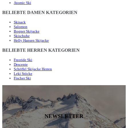
Atomic Ski
BELIEBTE DAMEN KATEGORIEN
Skisack
Salomon
Bogner Skijacke
Skischuhe
Helly Hansen Skijacke
BELIEBTE HERREN KATEGORIEN
Freeride Ski
Descente
Schöffel Skijacke Herren
Leki Stöcke
Fischer Ski
NEWSLETTER