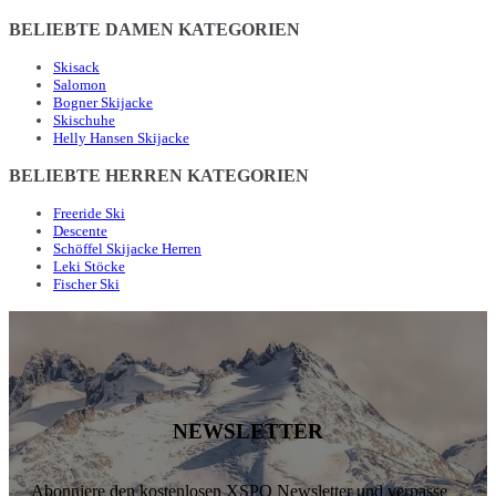
BELIEBTE DAMEN KATEGORIEN
Skisack
Salomon
Bogner Skijacke
Skischuhe
Helly Hansen Skijacke
BELIEBTE HERREN KATEGORIEN
Freeride Ski
Descente
Schöffel Skijacke Herren
Leki Stöcke
Fischer Ski
NEWSLETTER
Abonniere den kostenlosen XSPO Newsletter und verpasse