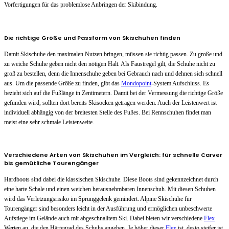
Vorfertigungen für das problemlose Anbringen der Skibindung.
Die richtige Größe und Passform von Skischuhen finden
Damit Skischuhe den maximalen Nutzen bringen, müssen sie richtig passen. Zu große und
zu weiche Schuhe geben nicht den nötigen Halt. Als Faustregel gilt, die Schuhe nicht zu
groß zu bestellen, denn die Innenschuhe geben bei Gebrauch nach und dehnen sich schnell
aus. Um die passende Größe zu finden, gibt das
Mondopoint
-System Aufschluss. Es
bezieht sich auf die Fußlänge in Zentimetern. Damit bei der Vermessung die richtige Größe
gefunden wird, sollten dort bereits Skisocken getragen werden. Auch der Leistenwert ist
individuell abhängig von der breitesten Stelle des Fußes. Bei Rennschuhen findet man
meist eine sehr schmale Leistenweite.
Verschiedene Arten von Skischuhen im Vergleich: für schnelle Carver
bis gemütliche Tourengänger
Hardboots sind dabei die klassischen Skischuhe. Diese Boots sind gekennzeichnet durch
eine harte Schale und einen weichen herausnehmbaren Innenschuh. Mit diesen Schuhen
wird das Verletzungsrisiko im Sprunggelenk gemindert. Alpine Skischuhe für
Tourengänger sind besonders leicht in der Ausführung und ermöglichen unbeschwerte
Aufstiege im Gelände auch mit abgeschnalltem Ski. Dabei bieten wir verschiedene
Flex
Werten an, die den Härtegrad des Schuhs angeben. Je höher dieser
Flex
ist, desto steifer ist