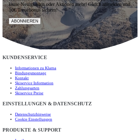
keine Neuigkeiten oder Aktionen mehr! Gleich anmelden und
10€ Treuebonus sichern!
ABONNIEREN
KUNDENSERVICE
Informationen zu Klarna
Bindungsmontage
Kontakt
Skiservice Information
Zahlungsarten
Skiservice Preise
EINSTELLUNGEN & DATENSCHUTZ
Datenschutzhinweise
Cookie Einstellungen
PRODUKTE & SUPPORT