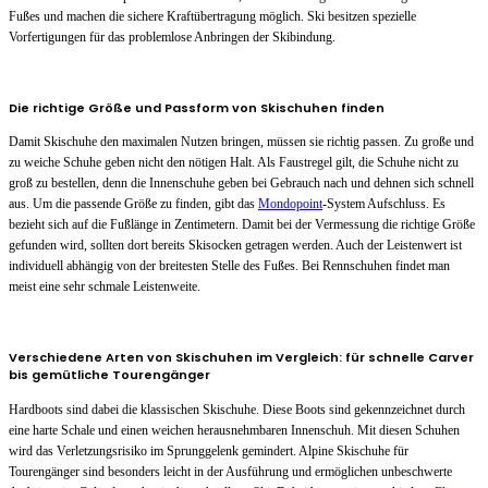
Fußes und machen die sichere Kraftübertragung möglich. Ski besitzen spezielle
Vorfertigungen für das problemlose Anbringen der Skibindung.
Die richtige Größe und Passform von Skischuhen finden
Damit Skischuhe den maximalen Nutzen bringen, müssen sie richtig passen. Zu große und
zu weiche Schuhe geben nicht den nötigen Halt. Als Faustregel gilt, die Schuhe nicht zu
groß zu bestellen, denn die Innenschuhe geben bei Gebrauch nach und dehnen sich schnell
aus. Um die passende Größe zu finden, gibt das
Mondopoint
-System Aufschluss. Es
bezieht sich auf die Fußlänge in Zentimetern. Damit bei der Vermessung die richtige Größe
gefunden wird, sollten dort bereits Skisocken getragen werden. Auch der Leistenwert ist
individuell abhängig von der breitesten Stelle des Fußes. Bei Rennschuhen findet man
meist eine sehr schmale Leistenweite.
Verschiedene Arten von Skischuhen im Vergleich: für schnelle Carver
bis gemütliche Tourengänger
Hardboots sind dabei die klassischen Skischuhe. Diese Boots sind gekennzeichnet durch
eine harte Schale und einen weichen herausnehmbaren Innenschuh. Mit diesen Schuhen
wird das Verletzungsrisiko im Sprunggelenk gemindert. Alpine Skischuhe für
Tourengänger sind besonders leicht in der Ausführung und ermöglichen unbeschwerte