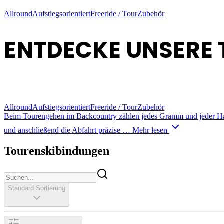
Allround
Aufstiegsorientiert
Freeride / Tour
Zubehör
ENTDECKE UNSERE
Allround
Aufstiegsorientiert
Freeride / Tour
Zubehör
Beim Tourengehen im Backcountry zählen jedes Gramm und jeder Handgr
und anschließend die Abfahrt präzise …
Mehr lesen
Tourenskibindungen
Standard Sortierung