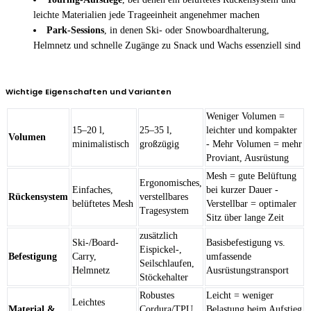
leichte Materialien jede Trageeinheit angenehmer machen
Park-Sessions
, in denen Ski- oder Snowboardhalterung,
Helmnetz und schnelle Zugänge zu Snack und Wachs essenziell sind
Wichtige Eigenschaften und Varianten
Weniger Volumen =
15–20 l,
25–35 l,
leichter und kompakter
Volumen
minimalistisch
großzügig
- Mehr Volumen = mehr
Proviant, Ausrüstung
Mesh = gute Belüftung
Ergonomisches,
Einfaches,
bei kurzer Dauer -
Rückensystem
verstellbares
belüftetes Mesh
Verstellbar = optimaler
Tragesystem
Sitz über lange Zeit
zusätzlich
Ski-/Board-
Basisbefestigung vs.
Eispickel-,
Befestigung
Carry,
umfassende
Seilschlaufen,
Helmnetz
Ausrüstungstransport
Stöckehalter
Robustes
Leicht = weniger
Leichtes
Material &
Cordura/TPU,
Belastung beim Aufstieg