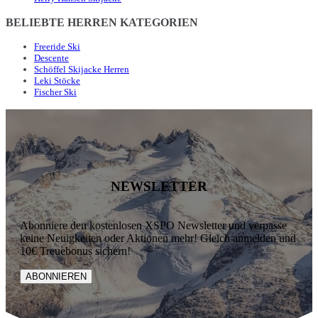
BELIEBTE HERREN KATEGORIEN
Freeride Ski
Descente
Schöffel Skijacke Herren
Leki Stöcke
Fischer Ski
NEWSLETTER
Abonniere den kostenlosen XSPO Newsletter und verpasse
keine Neuigkeiten oder Aktionen mehr! Gleich anmelden und
10€ Treuebonus sichern!
ABONNIEREN