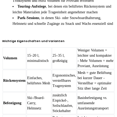
Trinksystem und extra Volumen für Proviant erfordern
Touring-Aufstiege
, bei denen ein belüftetes Rückensystem und
leichte Materialien jede Trageeinheit angenehmer machen
Park-Sessions
, in denen Ski- oder Snowboardhalterung,
Helmnetz und schnelle Zugänge zu Snack und Wachs essenziell sind
Wichtige Eigenschaften und Varianten
Weniger Volumen =
15–20 l,
25–35 l,
leichter und kompakter
Volumen
minimalistisch
großzügig
- Mehr Volumen = mehr
Proviant, Ausrüstung
Mesh = gute Belüftung
Ergonomisches,
Einfaches,
bei kurzer Dauer -
Rückensystem
verstellbares
belüftetes Mesh
Verstellbar = optimaler
Tragesystem
Sitz über lange Zeit
zusätzlich
Ski-/Board-
Basisbefestigung vs.
Eispickel-,
Befestigung
Carry,
umfassende
Seilschlaufen,
Helmnetz
Ausrüstungstransport
Stöckehalter