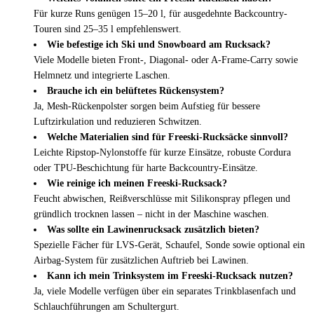
Für kurze Runs genügen 15–20 l, für ausgedehnte Backcountry-
Touren sind 25–35 l empfehlenswert.
Wie befestige ich Ski und Snowboard am Rucksack?
Viele Modelle bieten Front-, Diagonal- oder A-Frame-Carry sowie
Helmnetz und integrierte Laschen.
Brauche ich ein belüftetes Rückensystem?
Ja, Mesh-Rückenpolster sorgen beim Aufstieg für bessere
Luftzirkulation und reduzieren Schwitzen.
Welche Materialien sind für Freeski-Rucksäcke sinnvoll?
Leichte Ripstop-Nylonstoffe für kurze Einsätze, robuste Cordura
oder TPU-Beschichtung für harte Backcountry-Einsätze.
Wie reinige ich meinen Freeski-Rucksack?
Feucht abwischen, Reißverschlüsse mit Silikonspray pflegen und
gründlich trocknen lassen – nicht in der Maschine waschen.
Was sollte ein Lawinenrucksack zusätzlich bieten?
Spezielle Fächer für LVS-Gerät, Schaufel, Sonde sowie optional ein
Airbag-System für zusätzlichen Auftrieb bei Lawinen.
Kann ich mein Trinksystem im Freeski-Rucksack nutzen?
Ja, viele Modelle verfügen über ein separates Trinkblasenfach und
Schlauchführungen am Schultergurt.