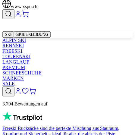
www.xspo.ch
SKI
SKIBEKLEIDUNG
ALPIN SKI
RENNSKI
FREESKI
TOURENSKI
LANGLAUF
PREMIUM
SCHNEESCHUHE
MARKEN
SALE
3.704 Bewertungen auf
Freeski-Rucksäcke sind die perfekte Mischung aus Stauraum,
Komfort und Sicherheit – ideal für alle, die abseits der Piste