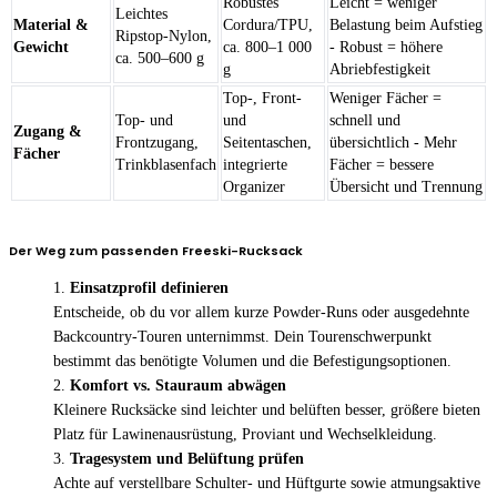
Robustes
Leicht = weniger
Leichtes
Material &
Cordura/TPU,
Belastung beim Aufstieg
Ripstop-Nylon,
Gewicht
ca. 800–1 000
- Robust = höhere
ca. 500–600 g
g
Abriebfestigkeit
Top-, Front-
Weniger Fächer =
Top- und
und
schnell und
Zugang &
Frontzugang,
Seitentaschen,
übersichtlich - Mehr
Fächer
Trinkblasenfach
integrierte
Fächer = bessere
Organizer
Übersicht und Trennung
Der Weg zum passenden Freeski-Rucksack
Einsatzprofil definieren
Entscheide, ob du vor allem kurze Powder-Runs oder ausgedehnte
Backcountry-Touren unternimmst. Dein Tourenschwerpunkt
bestimmt das benötigte Volumen und die Befestigungsoptionen.
Komfort vs. Stauraum abwägen
Kleinere Rucksäcke sind leichter und belüften besser, größere bieten
Platz für Lawinenausrüstung, Proviant und Wechselkleidung.
Tragesystem und Belüftung prüfen
Achte auf verstellbare Schulter- und Hüftgurte sowie atmungsaktive