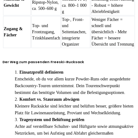
Ripstop-Nylon,
Gewicht
ca. 800–1 000
- Robust = höhere
ca. 500–600 g
g
Abriebfestigkeit
Top-, Front-
Weniger Fächer =
Top- und
und
schnell und
Zugang &
Frontzugang,
Seitentaschen,
übersichtlich - Mehr
Fächer
Trinkblasenfach
integrierte
Fächer = bessere
Organizer
Übersicht und Trennung
Der Weg zum passenden Freeski-Rucksack
Einsatzprofil definieren
Entscheide, ob du vor allem kurze Powder-Runs oder ausgedehnte
Backcountry-Touren unternimmst. Dein Tourenschwerpunkt
bestimmt das benötigte Volumen und die Befestigungsoptionen.
Komfort vs. Stauraum abwägen
Kleinere Rucksäcke sind leichter und belüften besser, größere bieten
Platz für Lawinenausrüstung, Proviant und Wechselkleidung.
Tragesystem und Belüftung prüfen
Achte auf verstellbare Schulter- und Hüftgurte sowie atmungsaktive
Netzrücken, um bei Aufstieg und Abfahrt gleichermaßen