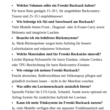
Welches Volumen sollte ein Freeski-Rucksack haben?
Für kurze Runs genügen 15–20 l, für ausgedehnte Backcountry-
Touren sind 25–35 l empfehlenswert.
Wie befestige ich Ski und Snowboard am Rucksack?
Viele Modelle bieten Front-, Diagonal- oder A-Frame-Carry sowie
Helmnetz und integrierte Laschen.
Brauche ich ein belüftetes Rückensystem?
Ja, Mesh-Rückenpolster sorgen beim Aufstieg für bessere
Luftzirkulation und reduzieren Schwitzen.
Welche Materialien sind für Freeski-Rucksäcke sinnvoll?
Leichte Ripstop-Nylonstoffe für kurze Einsätze, robuste Cordura
oder TPU-Beschichtung für harte Backcountry-Einsätze.
Wie reinige ich meinen Freeski-Rucksack?
Feucht abwischen, Reißverschlüsse mit Silikonspray pflegen und
gründlich trocknen lassen – nicht in der Maschine waschen.
Was sollte ein Lawinenrucksack zusätzlich bieten?
Spezielle Fächer für LVS-Gerät, Schaufel, Sonde sowie optional ein
Airbag-System für zusätzlichen Auftrieb bei Lawinen.
Kann ich mein Trinksystem im Freeski-Rucksack nutzen?
Ja, viele Modelle verfügen über ein separates Trinkblasenfach und