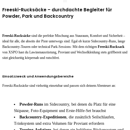
Freeski-Rucksäcke – durchdachte Begleiter für
Powder, Park und Backcountry
Freeski-Rucksäcke
sind die perfekte Mischung aus Stauraum, Komfort und Sicherheit –
ideal für alle, die abseits der Piste unterwegs sind. Egal ob kurze Sidecountry-Runs, lange
Backcountry-Touren oder technical Park-Sessions: Mit dem richtigen
Freeski-Rucksack
von XSPO hast du Lawinenausrüstung, Proviant und Wechselkleidung stets griffbereit und
sitzt gleichzeitig körpernah und rutschfrei.
Einsatzzweck und Anwendungsbereiche
Freeski-Rucksäcke sind vielseitig einsetzbar und passen sich deinem Abenteuer an:
Powder-Runs
im Sidecountry, bei denen du Platz für eine
Skipause, Foto-Equipment und Erste-Hilfe-Set brauchst
Backcountry-Expeditionen
, die zusätzlich Seilschlaufen,
Trinksystem und extra Volumen für Proviant erfordern
Touring-Aufstiege
, bei denen ein belüftetes Rückensystem und