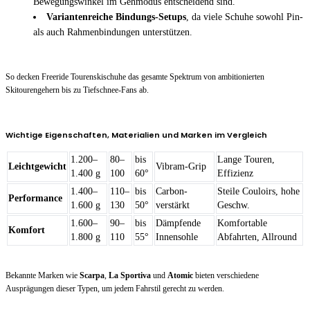
Bewegungswinkel im Gehmodus entscheidend sind.
Variantenreiche Bindungs-Setups
, da viele Schuhe sowohl Pin-
als auch Rahmenbindungen unterstützen.
So decken Freeride Tourenskischuhe das gesamte Spektrum von ambitionierten
Skitourengehern bis zu Tiefschnee-Fans ab.
Wichtige Eigenschaften, Materialien und Marken im Vergleich
1.200–
80–
bis
Lange Touren,
Leichtgewicht
Vibram-Grip
1.400 g
100
60°
Effizienz
1.400–
110–
bis
Carbon-
Steile Couloirs, hohe
Performance
1.600 g
130
50°
verstärkt
Geschw.
1.600–
90–
bis
Dämpfende
Komfortable
Komfort
1.800 g
110
55°
Innensohle
Abfahrten, Allround
Bekannte Marken wie
Scarpa
,
La Sportiva
und
Atomic
bieten verschiedene
Ausprägungen dieser Typen, um jedem Fahrstil gerecht zu werden.