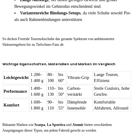
Bewegungswinkel im Gehmodus entscheidend sind.
Variantenreiche Bindungs-Setups
, da viele Schuhe sowohl Pin-
als auch Rahmenbindungen unterstützen.
So decken Freeride Tourenskischuhe das gesamte Spektrum von ambitionierten
Skitourengehern bis zu Tiefschnee-Fans ab.
Wichtige Eigenschaften, Materialien und Marken im Vergleich
1.200–
80–
bis
Lange Touren,
Leichtgewicht
Vibram-Grip
1.400 g
100
60°
Effizienz
1.400–
110–
bis
Carbon-
Steile Couloirs, hohe
Performance
1.600 g
130
50°
verstärkt
Geschw.
1.600–
90–
bis
Dämpfende
Komfortable
Komfort
1.800 g
110
55°
Innensohle
Abfahrten, Allround
Bekannte Marken wie
Scarpa
,
La Sportiva
und
Atomic
bieten verschiedene
Ausprägungen dieser Typen, um jedem Fahrstil gerecht zu werden.