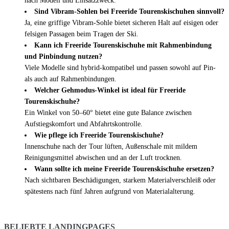
nach Modell und Einsatzzweck.
Sind Vibram-Sohlen bei Freeride Tourenskischuhen sinnvoll?
Ja, eine griffige Vibram-Sohle bietet sicheren Halt auf eisigen oder
felsigen Passagen beim Tragen der Ski.
Kann ich Freeride Tourenskischuhe mit Rahmenbindung
und Pinbindung nutzen?
Viele Modelle sind hybrid-kompatibel und passen sowohl auf Pin-
als auch auf Rahmenbindungen.
Welcher Gehmodus-Winkel ist ideal für Freeride
Tourenskischuhe?
Ein Winkel von 50–60° bietet eine gute Balance zwischen
Aufstiegskomfort und Abfahrtskontrolle.
Wie pflege ich Freeride Tourenskischuhe?
Innenschuhe nach der Tour lüften, Außenschale mit mildem
Reinigungsmittel abwischen und an der Luft trocknen.
Wann sollte ich meine Freeride Tourenskischuhe ersetzen?
Nach sichtbaren Beschädigungen, starkem Materialverschleiß oder
spätestens nach fünf Jahren aufgrund von Materialalterung.
BELIEBTE LANDINGPAGES