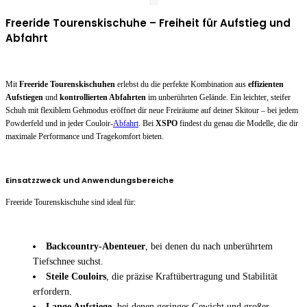
Freeride Tourenskischuhe – Freiheit für Aufstieg und
Abfahrt
Mit
Freeride Tourenskischuhen
erlebst du die perfekte Kombination aus
effizienten
Aufstiegen
und
kontrollierten Abfahrten
im unberührten Gelände. Ein leichter, steifer
Schuh mit flexiblem Gehmodus eröffnet dir neue Freiräume auf deiner Skitour – bei jedem
Powderfeld und in jeder Couloir-
Abfahrt
. Bei
XSPO
findest du genau die Modelle, die dir
maximale Performance und Tragekomfort bieten.
Einsatzzweck und Anwendungsbereiche
Freeride Tourenskischuhe sind ideal für:
Backcountry-Abenteuer
, bei denen du nach unberührtem
Tiefschnee suchst.
Steile Couloirs
, die präzise Kraftübertragung und Stabilität
erfordern.
Lange Aufstiege
, bei denen geringes Gewicht und großer