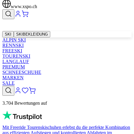
www.xspo.ch
SKI
SKIBEKLEIDUNG
ALPIN SKI
RENNSKI
FREESKI
TOURENSKI
LANGLAUF
PREMIUM
SCHNEESCHUHE
MARKEN
SALE
3.704 Bewertungen auf
Mit Freeride Tourenskischuhen erlebst du die perfekte Kombination
aus effizienten Aufstiegen und kontrollierten Abfahrten im