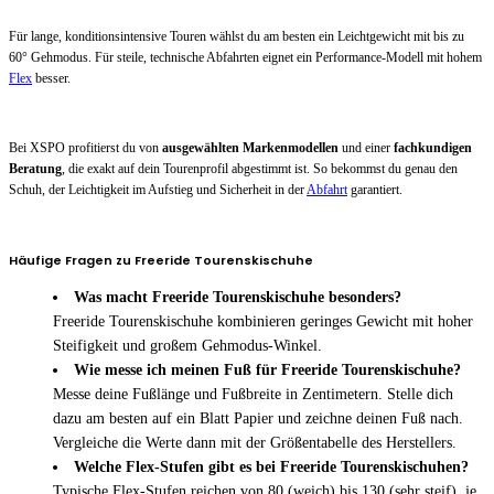
Für lange, konditionsintensive Touren wählst du am besten ein Leichtgewicht mit bis zu
60° Gehmodus. Für steile, technische Abfahrten eignet ein Performance-Modell mit hohem
Flex
besser.
Bei XSPO profitierst du von
ausgewählten Markenmodellen
und einer
fachkundigen
Beratung
, die exakt auf dein Tourenprofil abgestimmt ist. So bekommst du genau den
Schuh, der Leichtigkeit im Aufstieg und Sicherheit in der
Abfahrt
garantiert.
Häufige Fragen zu Freeride Tourenskischuhe
Was macht Freeride Tourenskischuhe besonders?
Freeride Tourenskischuhe kombinieren geringes Gewicht mit hoher
Steifigkeit und großem Gehmodus-Winkel.
Wie messe ich meinen Fuß für Freeride Tourenskischuhe?
Messe deine Fußlänge und Fußbreite in Zentimetern. Stelle dich
dazu am besten auf ein Blatt Papier und zeichne deinen Fuß nach.
Vergleiche die Werte dann mit der Größentabelle des Herstellers.
Welche Flex-Stufen gibt es bei Freeride Tourenskischuhen?
Typische Flex-Stufen reichen von 80 (weich) bis 130 (sehr steif), je