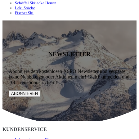
Schöffel Skijacke Herren
Leki Stöcke
Fischer Ski
NEWSLETTER
Abonniere den kostenlosen XSPO Newsletter und verpasse
keine Neuigkeiten oder Aktionen mehr! Gleich anmelden und
10€ Treuebonus sichern!
ABONNIEREN
KUNDENSERVICE