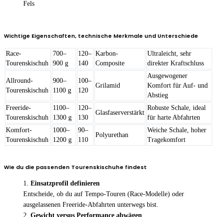
Fels
Wichtige Eigenschaften, technische Merkmale und Unterschiede
Race-
700–
120–
Karbon-
Ultraleicht, sehr
Tourenski­schuh
900 g
140
Composite
direkter Kraft­schluss
Ausgewogener
Allround-
900–
100–
Grilamid
Komfort für Auf- und
Tourenski­schuh
1100 g
120
Abstieg
Freeride-
1100–
120–
Robuste Schale, ideal
Glasfaserverstärkt
Tourenski­schuh
1300 g
130
für harte Abfahrten
Komfort-
1000–
90–
Weiche Schale, hoher
Polyurethan
Tourenski­schuh
1200 g
110
Tragekomfort
Wie du die passenden Tourenskischuhe findest
Einsatzprofil definieren
Entscheide, ob du auf Tempo-Touren (Race-Modelle) oder
ausgelassenen Freeride-Abfahrten unterwegs bist.
Gewicht versus Performance abwägen