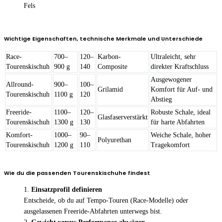
Fels
Wichtige Eigenschaften, technische Merkmale und Unterschiede
Race-
700–
120–
Karbon-
Ultraleicht, sehr
Tourenski­schuh
900 g
140
Composite
direkter Kraft­schluss
Ausgewogener
Allround-
900–
100–
Grilamid
Komfort für Auf- und
Tourenski­schuh
1100 g
120
Abstieg
Freeride-
1100–
120–
Robuste Schale, ideal
Glasfaserverstärkt
Tourenski­schuh
1300 g
130
für harte Abfahrten
Komfort-
1000–
90–
Weiche Schale, hoher
Polyurethan
Tourenski­schuh
1200 g
110
Tragekomfort
Wie du die passenden Tourenskischuhe findest
Einsatzprofil definieren
Entscheide, ob du auf Tempo-Touren (Race-Modelle) oder
ausgelassenen Freeride-Abfahrten unterwegs bist.