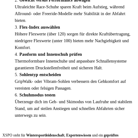
Gewicht versus Performance abwägen
Ultraleichte Race-Schuhe sparen Kraft beim Aufstieg, während
Allround- oder Freeride-Modelle mehr Stabilität in der Abfahrt
bieten.
Flex-Index auswählen
Höhere Flexwerte (über 120) sorgen für direkte Kraftübertragung,
niedrigere Flexwerte (unter 100) bieten mehr Nachgiebigkeit und
Komfort.
Passform und Innenschuh prüfen
Thermoformbare Innenschuhe und anpassbare Schnallensysteme
garantieren Druckstellenfreiheit und sicheren Halt.
Sohlen­typ entscheiden
GripWalk- oder Vibram-Sohlen verbessern den Gehkomfort auf
vereisten oder felsigen Passagen.
Schuh­modus testen
Überzeuge dich im Geh- und Skimodus von Laufruhe und stabilem
Stand, um auf steilen Anstiegen und schnellen Abfahrten sicher
unterwegs zu sein.
XSPO steht für
Wintersport­leidenschaft
,
Expertenwissen
und ein
geprüftes