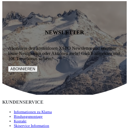
NEWSLETTER
Abonniere den kostenlosen XSPO Newsletter und verpasse
keine Neuigkeiten oder Aktionen mehr! Gleich anmelden und
10€ Treuebonus sichern!
ABONNIEREN
KUNDENSERVICE
Informationen zu Klarna
Bindungsmontage
Kontakt
Skiservice Information