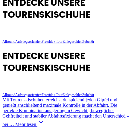
ENTDECKE UNSERE
TOURENSKISCHUHE
Allround
Aufstiegsorientiert
Freeride / Tour
Einlegesohlen
Zubehör
ENTDECKE UNSERE
TOURENSKISCHUHE
Allround
Aufstiegsorientiert
Freeride / Tour
Einlegesohlen
Zubehör
Mit Tourenskischuhen erreichst du spielend jeden Gipfel und
genießt anschließend maximale Kontrolle in der Abfahrt. Die
perfekte Kombination aus geringem Gewicht , beweglicher
Gehfreiheit und stabiler Abfahrtsfixierung macht den Unterschied –
bei …
Mehr lesen