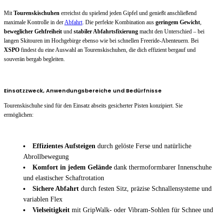
Mit
Tourenskischuhen
erreichst du spielend jeden Gipfel und genießt anschließend
maximale Kontrolle in der
Abfahrt
. Die perfekte Kombination aus
geringem Gewicht
,
beweglicher Gehfreiheit
und
stabiler Abfahrtsfixierung
macht den Unterschied – bei
langen Skitouren im Hochgebirge ebenso wie bei schnellen Freeride-Abenteuern. Bei
XSPO
findest du eine Auswahl an Tourenskischuhen, die dich effizient bergauf und
souverän bergab begleiten.
Einsatzzweck, Anwendungsbereiche und Bedürfnisse
Tourenskischuhe sind für den Einsatz abseits gesicherter Pisten konzipiert. Sie
ermöglichen:
Effizientes Aufsteigen
durch gelöste Ferse und natürliche
Abrollbewegung
Komfort in jedem Gelände
dank thermoformbarer Innenschuhe
und elastischer Schaftrotation
Sichere Abfahrt
durch festen Sitz, präzise Schnallensysteme und
variablen Flex
Vielseitigkeit
mit GripWalk- oder Vibram-Sohlen für Schnee und