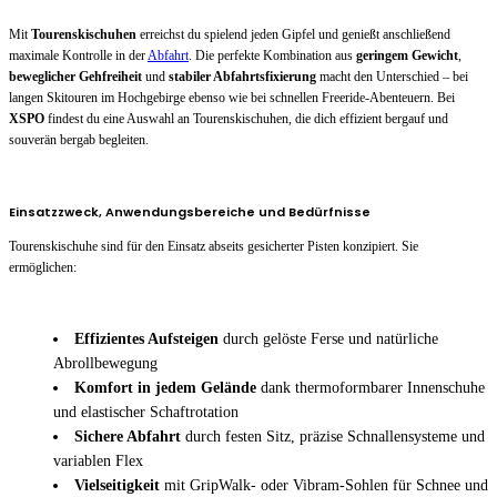
Mit
Tourenskischuhen
erreichst du spielend jeden Gipfel und genießt anschließend
maximale Kontrolle in der
Abfahrt
. Die perfekte Kombination aus
geringem Gewicht
,
beweglicher Gehfreiheit
und
stabiler Abfahrtsfixierung
macht den Unterschied – bei
langen Skitouren im Hochgebirge ebenso wie bei schnellen Freeride-Abenteuern. Bei
XSPO
findest du eine Auswahl an Tourenskischuhen, die dich effizient bergauf und
souverän bergab begleiten.
Einsatzzweck, Anwendungsbereiche und Bedürfnisse
Tourenskischuhe sind für den Einsatz abseits gesicherter Pisten konzipiert. Sie
ermöglichen:
Effizientes Aufsteigen
durch gelöste Ferse und natürliche
Abrollbewegung
Komfort in jedem Gelände
dank thermoformbarer Innenschuhe
und elastischer Schaftrotation
Sichere Abfahrt
durch festen Sitz, präzise Schnallensysteme und
variablen Flex
Vielseitigkeit
mit GripWalk- oder Vibram-Sohlen für Schnee und