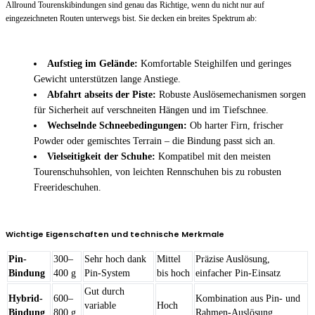
Allround Tourenskibindungen sind genau das Richtige, wenn du nicht nur auf
eingezeichneten Routen unterwegs bist. Sie decken ein breites Spektrum ab:
Aufstieg im Gelände:
Komfortable Steighilfen und geringes
Gewicht unterstützen lange Anstiege.
Abfahrt abseits der Piste:
Robuste Auslösemechanismen sorgen
für Sicherheit auf verschneiten Hängen und im Tiefschnee.
Wechselnde Schneebedingungen:
Ob harter Firn, frischer
Powder oder gemischtes Terrain – die Bindung passt sich an.
Vielseitigkeit der Schuhe:
Kompatibel mit den meisten
Tourenschuhsohlen, von leichten Rennschuhen bis zu robusten
Freerideschuhen.
Wichtige Eigenschaften und technische Merkmale
Pin-
300–
Sehr hoch dank
Mittel
Präzise Auslösung,
Bindung
400 g
Pin-System
bis hoch
einfacher Pin-Einsatz
Gut durch
Hybrid-
600–
Kombination aus Pin- und
variable
Hoch
Bindung
800 g
Rahmen-Auslösung