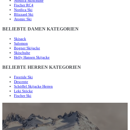
Nordica Skischuhe
Fischer RC4
Nordica Ski
Blizzard Ski
Atomic Ski
BELIEBTE DAMEN KATEGORIEN
Skisack
Salomon
Bogner Skijacke
Skischuhe
Helly Hansen Skijacke
BELIEBTE HERREN KATEGORIEN
Freeride Ski
Descente
Schöffel Skijacke Herren
Leki Stöcke
Fischer Ski