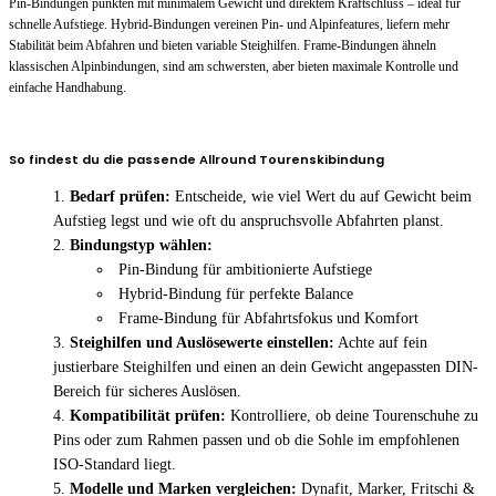
Pin-Bindungen punkten mit minimalem Gewicht und direktem Kraftschluss – ideal für
schnelle Aufstiege. Hybrid-Bindungen vereinen Pin- und Alpinfeatures, liefern mehr
Stabilität beim Abfahren und bieten variable Steighilfen. Frame-Bindungen ähneln
klassischen Alpinbindungen, sind am schwersten, aber bieten maximale Kontrolle und
einfache Handhabung.
So findest du die passende Allround Tourenskibindung
Bedarf prüfen:
Entscheide, wie viel Wert du auf Gewicht beim
Aufstieg legst und wie oft du anspruchsvolle Abfahrten planst.
Bindungstyp wählen:
Pin-Bindung für ambitionierte Aufstiege
Hybrid-Bindung für perfekte Balance
Frame-Bindung für Abfahrtsfokus und Komfort
Steighilfen und Auslösewerte einstellen:
Achte auf fein
justierbare Steighilfen und einen an dein Gewicht angepassten DIN-
Bereich für sicheres Auslösen.
Kompatibilität prüfen:
Kontrolliere, ob deine Tourenschuhe zu
Pins oder zum Rahmen passen und ob die Sohle im empfohlenen
ISO-Standard liegt.
Modelle und Marken vergleichen:
Dynafit, Marker, Fritschi &