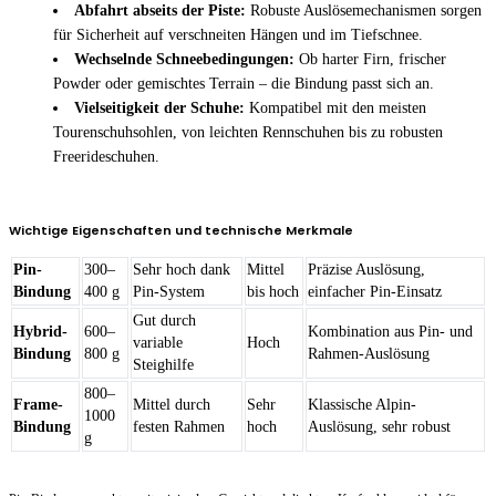
Abfahrt abseits der Piste:
Robuste Auslösemechanismen sorgen
für Sicherheit auf verschneiten Hängen und im Tiefschnee.
Wechselnde Schneebedingungen:
Ob harter Firn, frischer
Powder oder gemischtes Terrain – die Bindung passt sich an.
Vielseitigkeit der Schuhe:
Kompatibel mit den meisten
Tourenschuhsohlen, von leichten Rennschuhen bis zu robusten
Freerideschuhen.
Wichtige Eigenschaften und technische Merkmale
Pin-
300–
Sehr hoch dank
Mittel
Präzise Auslösung,
Bindung
400 g
Pin-System
bis hoch
einfacher Pin-Einsatz
Gut durch
Hybrid-
600–
Kombination aus Pin- und
variable
Hoch
Bindung
800 g
Rahmen-Auslösung
Steighilfe
800–
Frame-
Mittel durch
Sehr
Klassische Alpin-
1000
Bindung
festen Rahmen
hoch
Auslösung, sehr robust
g