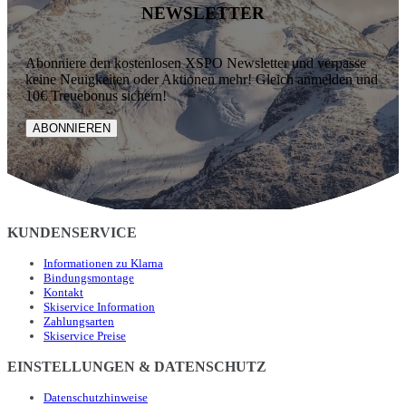
NEWSLETTER
Abonniere den kostenlosen XSPO Newsletter und verpasse
keine Neuigkeiten oder Aktionen mehr! Gleich anmelden und
10€ Treuebonus sichern!
ABONNIEREN
KUNDENSERVICE
Informationen zu Klarna
Bindungsmontage
Kontakt
Skiservice Information
Zahlungsarten
Skiservice Preise
EINSTELLUNGEN & DATENSCHUTZ
Datenschutzhinweise