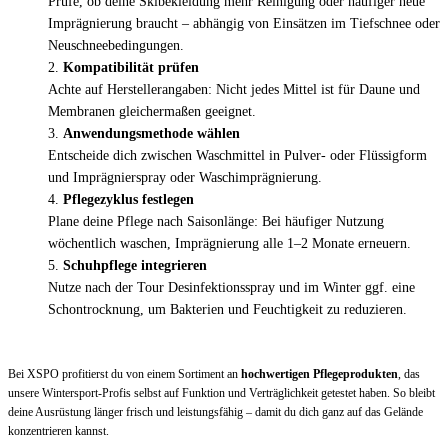
Prüfe, ob deine Skibekleidung mehr Reinigung oder häufiger neue
Imprägnierung braucht – abhängig von Einsätzen im Tiefschnee oder
Neuschnee­bedingungen.
Kompatibilität prüfen
Achte auf Herstellerangaben: Nicht jedes Mittel ist für Daune und
Membranen gleichermaßen geeignet.
Anwendungsmethode wählen
Entscheide dich zwischen Waschmittel in Pulver- oder Flüssigform
und Imprägnier­spray oder Waschimprägnierung.
Pflegezyklus festlegen
Plane deine Pflege nach Saisonlänge: Bei häufiger Nutzung
wöchentlich waschen, Imprägnierung alle 1–2 Monate erneuern.
Schuhpflege integrieren
Nutze nach der Tour Desinfektions­spray und im Winter ggf. eine
Schon­trocknung, um Bakterien und Feuchtigkeit zu reduzieren.
Bei XSPO profitierst du von einem Sortiment an
hochwertigen Pflegeprodukten
, das
unsere Wintersport-Profis selbst auf Funktion und Verträglichkeit getestet haben. So bleibt
deine Ausrüstung länger frisch und leistungsfähig – damit du dich ganz auf das Gelände
konzentrieren kannst.