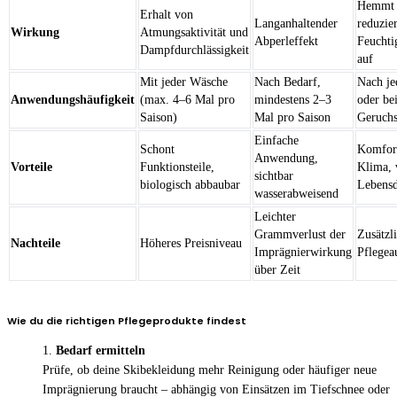
Hemmt 
Erhalt von
Langanhaltender
reduzier
Wirkung
Atmungsaktivität und
Abperleffekt
Feuchtig
Dampfdurchlässigkeit
auf
Mit jeder Wäsche
Nach Bedarf,
Nach je
Anwendungshäufigkeit
(max. 4–6 Mal pro
mindestens 2–3
oder be
Saison)
Mal pro Saison
Geruchs
Einfache
Schont
Komfort
Anwendung,
Vorteile
Funktionsteile,
Klima, 
sichtbar
biologisch abbaubar
Lebens
wasserabweisend
Leichter
Grammverlust der
Zusätzl
Nachteile
Höheres Preisniveau
Imprägnierwirkung
Pflege
über Zeit
Wie du die richtigen Pflegeprodukte findest
Bedarf ermitteln
Prüfe, ob deine Skibekleidung mehr Reinigung oder häufiger neue
Imprägnierung braucht – abhängig von Einsätzen im Tiefschnee oder