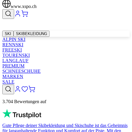
www.xspo.ch
SKI
SKIBEKLEIDUNG
ALPIN SKI
RENNSKI
FREESKI
TOURENSKI
LANGLAUF
PREMIUM
SCHNEESCHUHE
MARKEN
SALE
3.704 Bewertungen auf
Gute Pflege deiner Skibekleidung und Skischuhe ist das Geheimnis
für langanhaltende Funktion und Komfort auf der Piste. Mit den