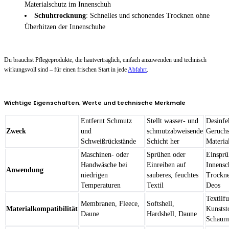
Materialschutz im Innenschuh
Schuhtrocknung
: Schnelles und schonendes Trocknen ohne
Überhitzen der Innenschuhe
Du brauchst Pflegeprodukte, die hautverträglich, einfach anzuwenden und technisch
wirkungsvoll sind – für einen frischen Start in jede
Abfahrt
.
Wichtige Eigenschaften, Werte und technische Merkmale
Entfernt Schmutz
Stellt wasser- und
Desinfe
Zweck
und
schmutzabweisende
Geruchs
Schweißrückstände
Schicht her
Materia
Maschinen- oder
Sprühen oder
Einsprü
Handwäsche bei
Einreiben auf
Innensc
Anwendung
niedrigen
sauberes, feuchtes
Trockne
Temperaturen
Textil
Deos
Textilfu
Membranen, Fleece,
Softshell,
Materialkompatibilität
Kunstst
Daune
Hardshell, Daune
Schaums