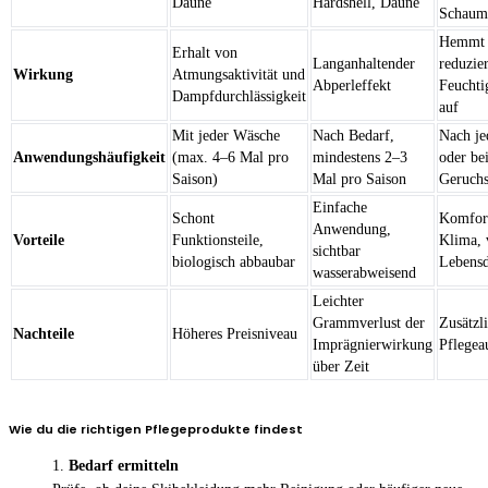
Daune
Hardshell, Daune
Schaums
Hemmt 
Erhalt von
Langanhaltender
reduzier
Wirkung
Atmungsaktivität und
Abperleffekt
Feuchtig
Dampfdurchlässigkeit
auf
Mit jeder Wäsche
Nach Bedarf,
Nach je
Anwendungshäufigkeit
(max. 4–6 Mal pro
mindestens 2–3
oder be
Saison)
Mal pro Saison
Geruchs
Einfache
Schont
Komfort
Anwendung,
Vorteile
Funktionsteile,
Klima, 
sichtbar
biologisch abbaubar
Lebens
wasserabweisend
Leichter
Grammverlust der
Zusätzl
Nachteile
Höheres Preisniveau
Imprägnierwirkung
Pflege
über Zeit
Wie du die richtigen Pflegeprodukte findest
Bedarf ermitteln