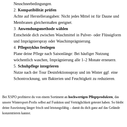
Neuschnee­bedingungen.
Kompatibilität prüfen
Achte auf Herstellerangaben: Nicht jedes Mittel ist für Daune und
Membranen gleichermaßen geeignet.
Anwendungsmethode wählen
Entscheide dich zwischen Waschmittel in Pulver- oder Flüssigform
und Imprägnier­spray oder Waschimprägnierung.
Pflegezyklus festlegen
Plane deine Pflege nach Saisonlänge: Bei häufiger Nutzung
wöchentlich waschen, Imprägnierung alle 1–2 Monate erneuern.
Schuhpflege integrieren
Nutze nach der Tour Desinfektions­spray und im Winter ggf. eine
Schon­trocknung, um Bakterien und Feuchtigkeit zu reduzieren.
Bei XSPO profitierst du von einem Sortiment an
hochwertigen Pflegeprodukten
, das
unsere Wintersport-Profis selbst auf Funktion und Verträglichkeit getestet haben. So bleibt
deine Ausrüstung länger frisch und leistungsfähig – damit du dich ganz auf das Gelände
konzentrieren kannst.