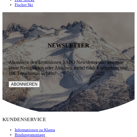
Fischer Ski
NEWSLETTER
Abonniere den kostenlosen XSPO Newsletter und verpasse
keine Neuigkeiten oder Aktionen mehr! Gleich anmelden und
10€ Treuebonus sichern!
ABONNIEREN
KUNDENSERVICE
Informationen zu Klarna
Bindungsmontage