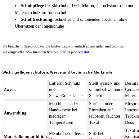
Schuhpflege
für Skischuhe: Desinfektion, Geruchskontrolle und
Materialschutz im Innenschuh
Schuhtrocknung
: Schnelles und schonendes Trocknen ohne
Überhitzen der Innenschuhe
Du brauchst Pflegeprodukte, die hautverträglich, einfach anzuwenden und technisch
wirkungsvoll sind – für einen frischen Start in jede
Abfahrt
.
Wichtige Eigenschaften, Werte und technische Merkmale
Entfernt Schmutz
Stellt wasser- und
Desinfe
Zweck
und
schmutzabweisende
Geruchs
Schweißrückstände
Schicht her
Materia
Maschinen- oder
Sprühen oder
Einsprü
Handwäsche bei
Einreiben auf
Innensc
Anwendung
niedrigen
sauberes, feuchtes
Trockne
Temperaturen
Textil
Deos
Textilfu
Membranen, Fleece,
Softshell,
Materialkompatibilität
Kunstst