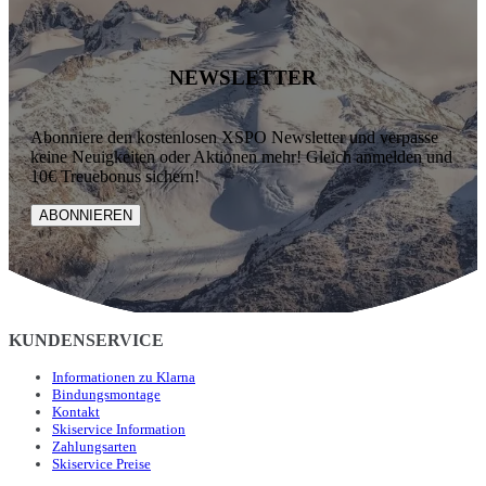
NEWSLETTER
Abonniere den kostenlosen XSPO Newsletter und verpasse
keine Neuigkeiten oder Aktionen mehr! Gleich anmelden und
10€ Treuebonus sichern!
ABONNIEREN
KUNDENSERVICE
Informationen zu Klarna
Bindungsmontage
Kontakt
Skiservice Information
Zahlungsarten
Skiservice Preise