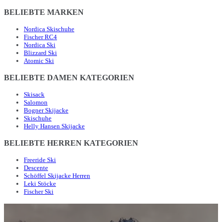
BELIEBTE MARKEN
Nordica Skischuhe
Fischer RC4
Nordica Ski
Blizzard Ski
Atomic Ski
BELIEBTE DAMEN KATEGORIEN
Skisack
Salomon
Bogner Skijacke
Skischuhe
Helly Hansen Skijacke
BELIEBTE HERREN KATEGORIEN
Freeride Ski
Descente
Schöffel Skijacke Herren
Leki Stöcke
Fischer Ski