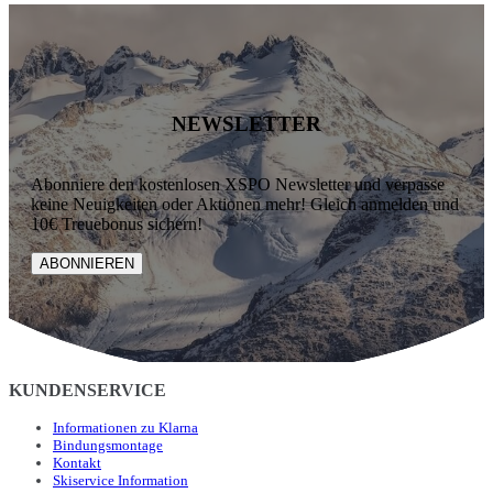
NEWSLETTER
Abonniere den kostenlosen XSPO Newsletter und verpasse
keine Neuigkeiten oder Aktionen mehr! Gleich anmelden und
10€ Treuebonus sichern!
ABONNIEREN
KUNDENSERVICE
Informationen zu Klarna
Bindungsmontage
Kontakt
Skiservice Information