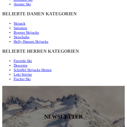
Atomic Ski
BELIEBTE DAMEN KATEGORIEN
Skisack
Salomon
Bogner Skijacke
Skischuhe
Helly Hansen Skijacke
BELIEBTE HERREN KATEGORIEN
Freeride Ski
Descente
Schöffel Skijacke Herren
Leki Stöcke
Fischer Ski
NEWSLETTER