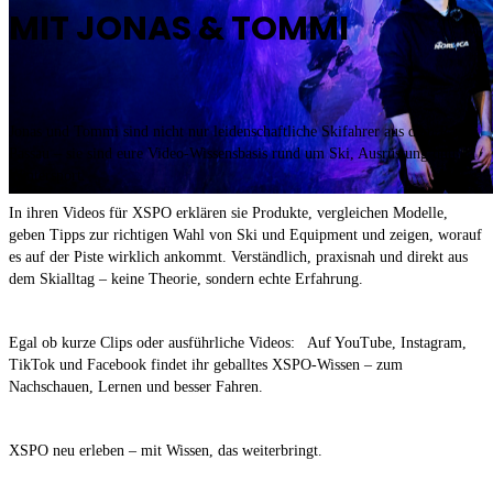
MIT JONAS & TOMMI
Jonas und Tommi sind nicht nur leidenschaftliche Skifahrer aus dem Raum
Passau – sie sind eure Video-Wissensbasis rund um Ski, Ausrüstung und
Wintersport.
In ihren Videos für XSPO erklären sie Produkte, vergleichen Modelle,
geben Tipps zur richtigen Wahl von Ski und Equipment und zeigen, worauf
es auf der Piste wirklich ankommt. Verständlich, praxisnah und direkt aus
dem Skialltag – keine Theorie, sondern echte Erfahrung.
Egal ob kurze Clips oder ausführliche Videos: Auf YouTube, Instagram,
TikTok und Facebook findet ihr geballtes XSPO-Wissen – zum
Nachschauen, Lernen und besser Fahren.
XSPO neu erleben – mit Wissen, das weiterbringt.