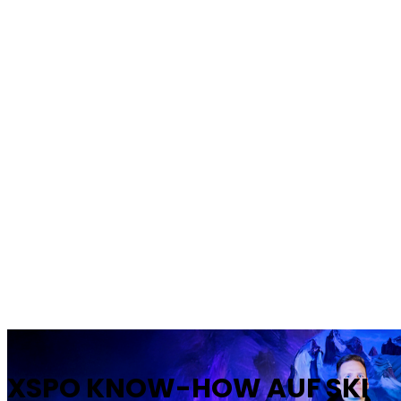
JONAS
&
TOMMI
JONAS
&
TOMMI
XSPO KNOW-HOW AUF SKI