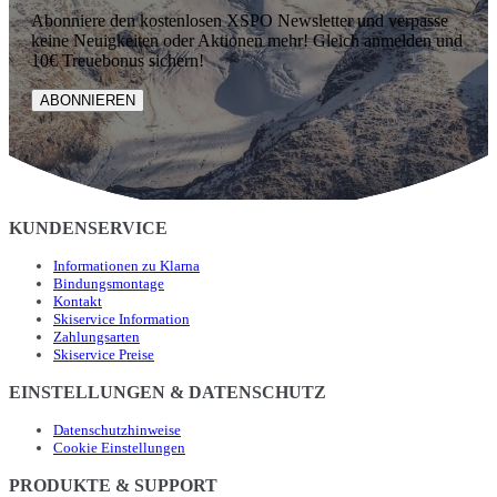
Abonniere den kostenlosen XSPO Newsletter und verpasse
keine Neuigkeiten oder Aktionen mehr! Gleich anmelden und
10€ Treuebonus sichern!
ABONNIEREN
KUNDENSERVICE
Informationen zu Klarna
Bindungsmontage
Kontakt
Skiservice Information
Zahlungsarten
Skiservice Preise
EINSTELLUNGEN & DATENSCHUTZ
Datenschutzhinweise
Cookie Einstellungen
PRODUKTE & SUPPORT